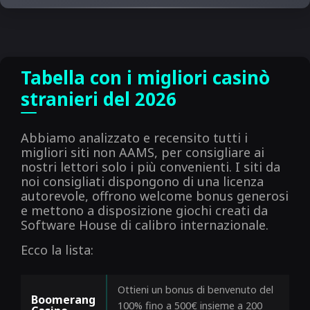
Tabella con i migliori casinò
stranieri del 2026
Abbiamo analizzato e recensito tutti i
migliori siti non AAMS, per consigliare ai
nostri lettori solo i più convenienti. I siti da
noi consigliati dispongono di una licenza
autorevole, offrono welcome bonus generosi
e mettono a disposizione giochi creati da
Software House di calibro internazionale.
Ecco la lista:
Ottieni un bonus di benvenuto del
Boomerang
100% fino a 500€ insieme a 200