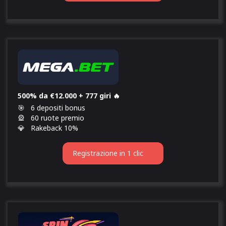
500% da €12.000 + 777 giri 🔥
🎯
6 depositi bonus
🎡
60 ruote premio
💎
Rakeback 10%
Registrazione in 1 clic