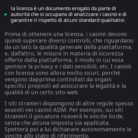
la licenza è un documento erogato da parte di
autorità che si occupano di analizzare i casinò e di
garantire il rispetto di alcuni standard qualitativi.
Prima di ottenere una licenza, i casinò devono
quindi superare diversi controlli, che riguardano
da un lato la qualità generale della piattaforma,
e, dall’altro, le misure in materia di sicurezza
offerte dalla piattaforma, il modo in cui essa
gestisce la privacy e i dati sensibili, etc. I casinò
con licenza sono allora molto sicuri, perché
vengono dapprima controllati da organi
specifici preposti ad assicurare la legalità e la
qualità di un certo sito web.
I siti stranieri dispongono di altre regole spesso
assenti nei casinò ADM. Per esempio, sui siti
stranieri il giocatore riceverà le vincite lorde,
senza che alcuna imposta sia applicata.
Spetterà poi a lui dichiarare autonomamente le
vincite allo stato di riferimento.