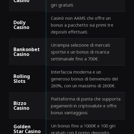
Casino
giri gratuiti.
Casinò non AAMS che offre un
Dolly
bonus a pacchetto sui primi tre
Casino
depositi effettuati.
Un'ampia selezione di mercati
Bankonbet
sportivi e un bonus di ricarica
Casino
settimanale fino a 700€.
Interfaccia moderna e un
Rolling
generoso bonus di benvenuto del
Slots
260%, con un massimo di 2600€.
Piattaforma di punta che supporta
Bizzo
pagamenti in criptovalute e offre
Casino
bonus vantaggiosi.
Un bonus fino a 1000€ e 100 giri
Golden
Star Casino
gratuiti con il primo deposito.