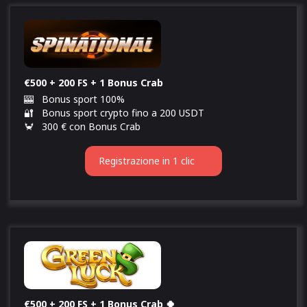
€500 + 200 FS + 1 Bonus Crab
🎰
Bonus sport 100%
🔐
Bonus sport crypto fino a 200 USDT
🦀
300 € con Bonus Crab
Registrazione in 1 clic
€500 + 200 FS + 1 Bonus Crab 🍀