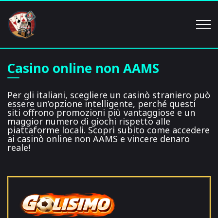
Casino online non AAMS
Per gli italiani, scegliere un casinò straniero può
essere un’opzione intelligente, perché questi
siti offrono promozioni più vantaggiose e un
maggior numero di giochi rispetto alle
piattaforme locali. Scopri subito come accedere
ai casinò online non AAMS e vincere denaro
reale!