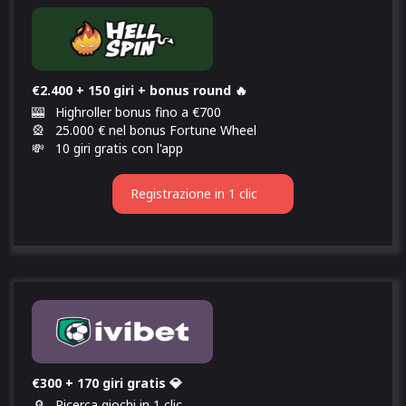
€2.400 + 150 giri + bonus round 🔥
🎰
Highroller bonus fino a €700
🎡
25.000 € nel bonus Fortune Wheel
💸
10 giri gratis con l'app
Registrazione in 1 clic
€300 + 170 giri gratis 💎
🔎
Ricerca giochi in 1 clic