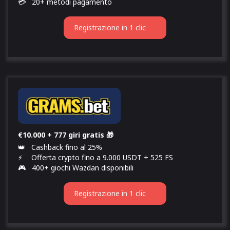
💳
20+ metodi pagamento
Registrazione in 1 clic
€10.000 + 777 giri gratis 🎁
👑
Cashback fino al 25%
⚡
Offerta crypto fino a 9.000 USDT + 525 FS
🎮
400+ giochi Wazdan disponibili
Registrazione in 1 clic