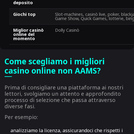
deposito
Giochi top
Slot-machines, casinò live, poker, blackj
Game Show, Quick Games, lotterie, bin
Miglior casinò
Dolly Casinò
online del
momento
Come scegliamo i migliori
casino online non AAMS?
Prima di consigliare una piattaforma ai nostri
lettori, svolgiamo un attento e approfondito
processo di selezione che passa attraverso
diverse fasi.
Per esempio:
analizziamo la licenza, assicurandoci che rispetti i