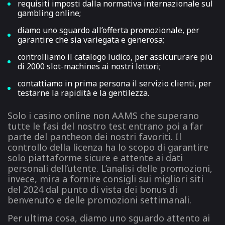
requisiti imposti dalla normativa internazionale sul
gambling online;
diamo uno sguardo all’offerta promozionale, per
garantire che sia variegata e generosa;
controlliamo il catalogo ludico, per assicururare più
di 2000 slot-machines ai nostri lettori;
contattiamo in prima persona il servizio clienti, per
testarne la rapidità e la gentilezza.
Solo i casino online non AAMS che superano
tutte le fasi del nostro test entrano poi a far
parte del pantheon dei nostri favoriti. Il
controllo della licenza ha lo scopo di garantire
solo piattaforme sicure e attente ai dati
personali dell’utente. L’analisi delle promozioni,
invece, mira a fornire consigli sui migliori siti
del 2024 dal punto di vista dei bonus di
benvenuto e delle promozioni settimanali.
Per ultima cosa, diamo uno sguardo attento ai